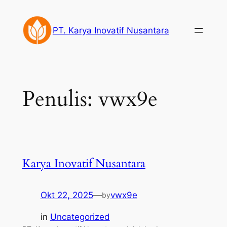
Lewati
ke
PT. Karya Inovatif Nusantara
konten
Penulis:
vwx9e
Karya Inovatif Nusantara
Okt 22, 2025
—
vwx9e
by
in
Uncategorized